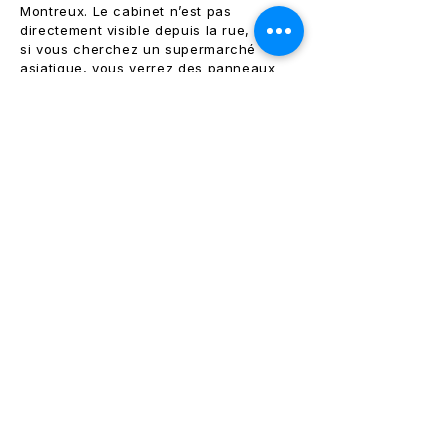
Montreux. Le cabinet n’est pas
directement visible depuis la rue, mais
si vous cherchez un supermarché
asiatique, vous verrez des panneaux
indiquant le
Centre de Soins ' Les
Alpes '
. Je travaille ici avec mes
collègues
Tamara Muller
et
Mickael
Frossard
au premier étage.
Comment venir?
En bus
: Arrêts « Montreux, Rue du
Marché » (lignes 204, 205, 206). Plus
d’infos sur le site de VMCV.
En train
: À 5 minutes à pied de la gare
de Montreux. Sortez côté lac et tournez
à gauche. Plus d’infos sur le site de la
SBB.
Accessibilité
: Le cabinet est
facilement accessible pour les
personnes ayant des difficultés de